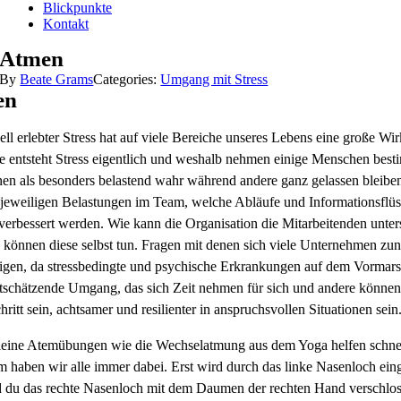
Blickpunkte
Kontakt
Atmen
By
Beate Grams
Categories:
Umgang mit Stress
en
ell erlebter Stress hat auf viele Bereiche unseres Lebens eine große Wi
e entsteht Stress eigentlich und weshalb nehmen einige Menschen best
nen als besonders belastend wahr während andere ganz gelassen bleibe
e jeweiligen Belastungen im Team, welche Abläufe und Informationsflü
erbessert werden. Wie kann die Organisation die Mitarbeitenden unter
 können diese selbst tun. Fragen mit denen sich viele Unternehmen z
tigen, da stressbedingte und psychische Erkrankungen auf dem Vormars
tschätzende Umgang, das sich Zeit nehmen für sich und andere können
chritt sein, achtsamer und resilienter in anspruchsvollen Situationen sein
kleine Atemübungen wie die Wechselatmung aus dem Yoga helfen schne
 haben wir alle immer dabei. Erst wird durch das linke Nasenloch ein
 du das rechte Nasenloch mit dem Daumen der rechten Hand verschlo