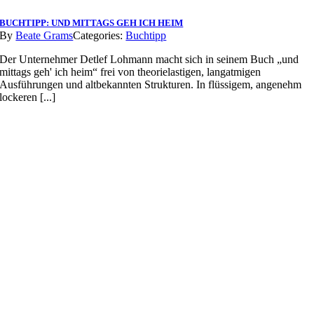
BUCHTIPP: UND MITTAGS GEH ICH HEIM
By
Beate Grams
Categories:
Buchtipp
Der Unternehmer Detlef Lohmann macht sich in seinem Buch „und
mittags geh' ich heim“ frei von theorielastigen, langatmigen
Ausführungen und altbekannten Strukturen. In flüssigem, angenehm
lockeren [...]