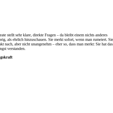
eate stellt sehr klare, direkte Fragen – da bleibt einem nichts anderes
brig, als ehrlich hinzuschauen. Sie merkt sofort, wenn man rumeiert. Si
akt nach, aber nicht unangenehm – eher so, dass man merkt: Sie hat das
ängst verstanden.
gskraft