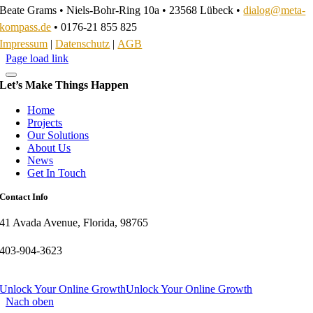
Beate Grams • Niels-Bohr-Ring 10a • 23568 Lübeck •
dialog@meta-
kompass.de
• 0176-21 855 825
Impressum
|
Datenschutz
|
AGB
Page load link
Let’s Make Things Happen
Home
Projects
Our Solutions
About Us
News
Get In Touch
Contact Info
41 Avada Avenue, Florida, 98765
403-904-3623
Unlock Your Online Growth
Unlock Your Online Growth
Nach oben