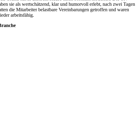
aben sie als wertschätzend, klar und humorvoll erlebt, nach zwei Tagen
atten die Mitarbeiter belastbare Vereinbarungen getroffen und waren
ieder arbeitsfähig.
Branche