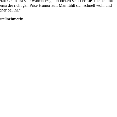
Frau Grams ist sehr warmherzig und lockert selbst ernste Themen mit
enau der richtigen Prise Humor auf. Man fühlt sich schnell wohl und
cher bei ihr.“
rteilnehmerin